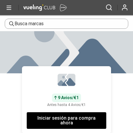
Busca marcas
9 Avios/€1
Antes hasta 4 Avios/€1
Iniciar sesión para compra
ahora