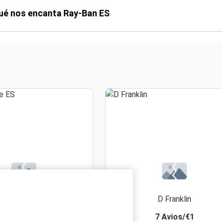
ué nos encanta Ray-Ban ES
La Redoute ES
D Franklin
6 Avios/€1
7 Avios/€1