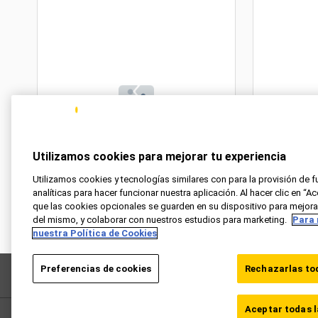
Disney Store ES
Utilizamos cookies para mejorar tu experiencia
4 Avios/€1
Utilizamos cookies y tecnologías similares con para la provisión de f
analíticas para hacer funcionar nuestra aplicación. Al hacer clic en “
que las cookies opcionales se guarden en su dispositivo para mejorar 
del mismo, y colaborar con nuestros estudios para marketing.
Para 
nuestra Política de Cookies
Preferencias de cookies
Rechazarlas tod
Preguntas frecuentes
Política de privacidad
Térm
Aceptar todas l