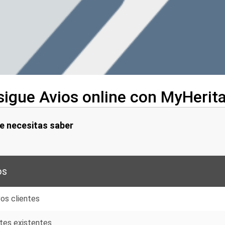
igue Avios online con MyHerit
e necesitas saber
os
os clientes
ntes existentes