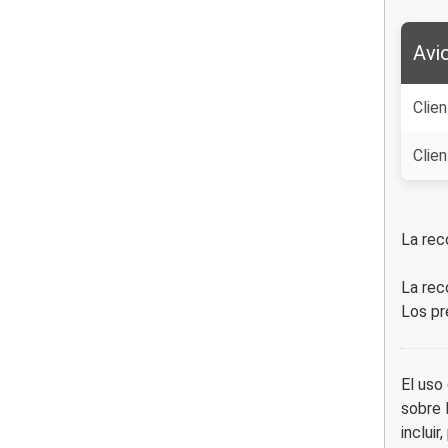
Avi
Clie
Clie
La rec
La rec
Los pr
El uso
sobre 
incluir